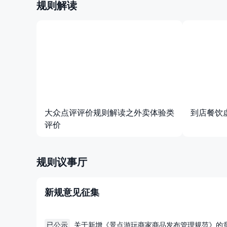
规则解读
大众点评评价规则解读之外卖体验类
到店餐饮
评价
规则议事厅
新规意见征集
艺术园区、古城老街、小区楼下...哪个才是你心里的"商业街"？
2026/05/07
已公示
关于新增《景点游玩商家商品发布管理规范》的