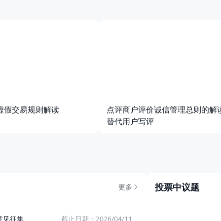
虚假交易规则解读
点评商户评价诚信管理总则的解
替代用户写评
投票中议题
更多
商场地下、纯外卖楼、写字楼餐厅……哪些算是"美食城"？
意见征集
截止日期：
2026/04/11
已公示
关于《大众点评