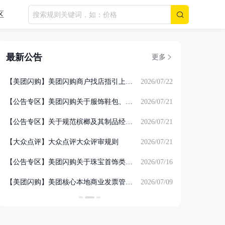
区
最新公告
更多
06
【
美团闪购
】
美团闪购商户找店指引上传管理规范
2026/07/22
【
美团打车
】
录
04
【
公告专区
】
美团闪购关于服饰鞋包、家纺布艺类目差商品执行实拍返图的治理公告
2026/07/21
【
大众点评
】
笔
04
【
公告专区
】
关于规范槟榔及其制品经营行为的治理公告
2026/07/21
【
大众点评
】
大
31
【
大众点评
】
大众点评大众评审规则
2026/07/21
【
大众点评
】
大
30
【
公告专区
】
美团闪购关于珠宝首饰类目商品执行实拍发货的公告
2026/07/16
【
公告专区
】
美团闪购
29
【
美团闪购
】
美团核心本地商业发票管理规范
2026/07/09
【
美团外卖
】
美