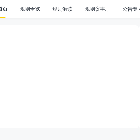
首页
规则全览
规则解读
规则议事厅
公告专
协议
2026/07/08
【
公告专区
】
美团&大众点评关于开展“清朗·整治AI应用乱象”专项行动第二阶段治理公告
2026/08/
2026/07/08
【
美团闪购
】
美团闪购水果类商品质量管理规范
2026/08/
管理分则
2026/07/08
【
美团闪购
】
美团闪购"全国联保"服务标签说明
2026/08/
管理规则
2026/07/08
【
大众点评
】
大众点评用户违规打卡管理规则
2026/07/
治理管控公告
2026/07/06
【
公告专区
】
2026年4月-6月美团下沉市场发展部违规合作商治理公告
2026/07/
管理规范
2026/07/06
【
公告专区
】
美团闪购关于高价生鲜类商品执行实拍发货的公告
2026/07/