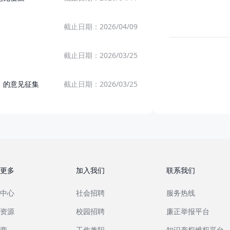
投票中
2026/08/07～2026/08/24
参与讨论
截止日期：
2026/04/09
已公示
关于新增《202
旧商场、商场里的纯外卖窗口、露天美食街...是商场店吗？
截止日期：
2026/03/25
已公示
关于新增《202
已结束
2026/06/30～2026/07/21
投票结束
》的意见征集
截止日期：
2026/03/25
已公示
关于修订《美团
更多
加入我们
联系我们
中心
社会招聘
服务热线
资源
校园招聘
廉正举报平台
商
工作兼职
知识产权维权平台