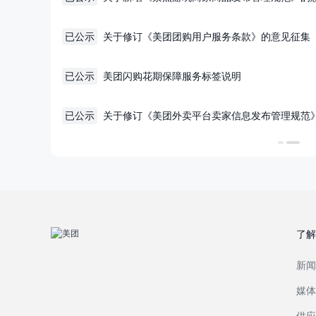
结束
6/06/05～2026/06/25
投票结束
2026/04/22
已公示
关于修订《美团团购用户服务条款》的意见征集
张桌子两个板凳，算"能堂食"吗？
2026/04/22
已公示
美团闪购花期保障服务标签说明
结束
6/04/08～2026/04/25
投票结束
2026/04/10
已公示
关于修订《美团外卖平台卖家信息发布管理规范
了解
新闻
媒体
供应