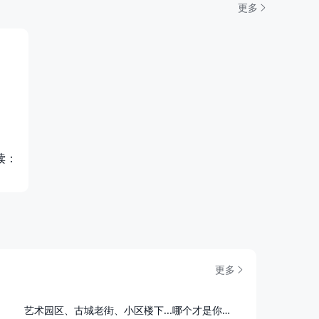
更多
读：
更多
艺术园区、古城老街、小区楼下...哪个才是你心里的"商业街"？
商户评价诚信管理总则》迭代的意见征集
截止日期：
2026/05/